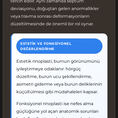
tercih edilir. Aynı zamanda septum
Kesilerin Yapılması
deviasyonu, doğuştan gelen anormallikler
Burun Yapısının Şekillendirilmesi
veya travma sonrası deformasyonların
Kesilerin Kapatılması ve Tampon
düzeltilmesinde de önemli bir rol oynar.
Yerleştirilmesi
Ameliyat Sonrası İlk Saatler
ESTETIK VE FONKSIYONEL
Burun Estetiği Sonrası İyileşme
DEĞERLENDIRME
Süreci: 1. Ay ve 6. Ay
İlk Hafta: Atel Dönemi
Estetik rinoplasti, burnun görünümünü
1. Ayda Burun Nasıl Görünür?
iyileştirmeye odaklanır: hörgüç
düzeltme, burun ucu şekillendirme,
6. Ay: Belirgin Sonuç
asimetri giderme veya burun deliklerinin
12-18. Ay: Nihai Form
küçültülmesi gibi müdahaleleri kapsar.
Burun Estetiği Öncesi ve Sonrası
Fonksiyonel rinoplasti ise nefes alma
Ameliyat Sonrası Dikkat Edilmesi
Gerekenler
güçlüğüne yol açan anatomik sorunları
Rinoplastinin Riskleri ve