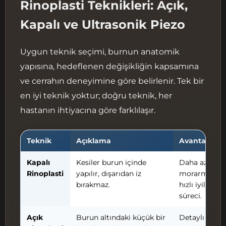
Rinoplasti Teknikleri: Açık,
Kapalı ve Ultrasonik Piezo
Uygun teknik seçimi, burnun anatomik
yapısına, hedeflenen değişikliğin kapsamına
ve cerrahın deneyimine göre belirlenir. Tek bir
en iyi teknik yoktur; doğru teknik, her
hastanın ihtiyacına göre farklılaşır.
Teknik
Açıklama
Avantajları
Kapalı
Kesiler burun içinde
Daha az şişli
Rinoplasti
yapılır, dışarıdan iz
morarma, da
bırakmaz.
hızlı iyileşme
süreci.
Açık
Burun altındaki küçük bir
Detaylı ve ha