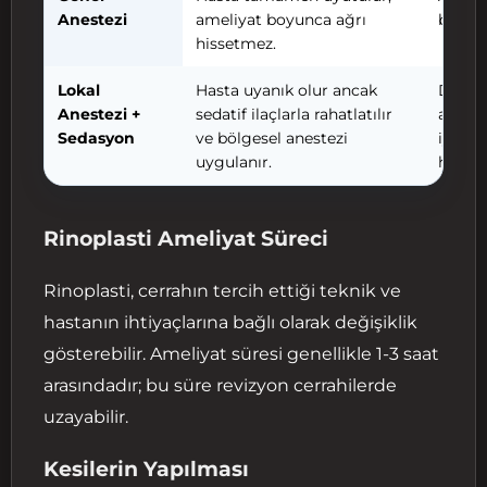
Anestezi
ameliyat boyunca ağrı
bir op
hissetmez.
Lokal
Hasta uyanık olur ancak
Daha h
Anestezi +
sedatif ilaçlarla rahatlatılır
anestez
Sedasyon
ve bölgesel anestezi
iyileş
uygulanır.
hızlı ol
Rinoplasti Ameliyat Süreci
Rinoplasti, cerrahın tercih ettiği teknik ve
hastanın ihtiyaçlarına bağlı olarak değişiklik
gösterebilir. Ameliyat süresi genellikle 1-3 saat
arasındadır; bu süre revizyon cerrahilerde
uzayabilir.
Kesilerin Yapılması