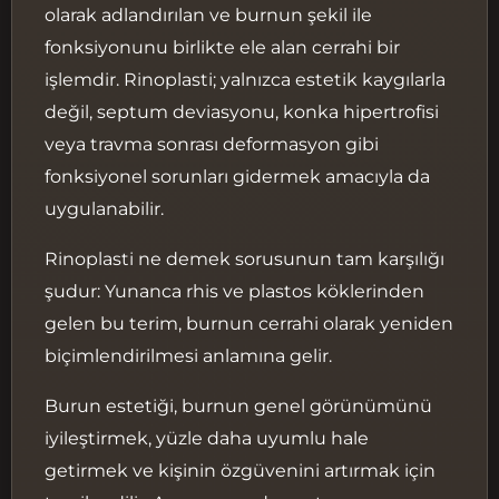
olarak adlandırılan ve burnun şekil ile
Kapalı Rinoplasti
fonksiyonunu birlikte ele alan cerrahi bir
Açık Rinoplasti
işlemdir. Rinoplasti; yalnızca estetik kaygılarla
Ultrasonik Rinoplasti (Piezo
değil, septum deviasyonu, konka hipertrofisi
Rinoplasti) Nedir?
veya travma sonrası deformasyon gibi
Revizyon Rinoplasti
fonksiyonel sorunları gidermek amacıyla da
Erkek Burun Estetiği
uygulanabilir.
Rinoplasti Öncesi Hazırlık Süreci
Rinoplasti ne demek sorusunun tam karşılığı
Doğru Doktor Seçimi
şudur: Yunanca rhis ve plastos köklerinden
Ameliyat Öncesi Değerlendirme ve
gelen bu terim, burnun cerrahi olarak yeniden
Muayene
biçimlendirilmesi anlamına gelir.
Ameliyat Öncesi Hazırlık
Burun estetiği, burnun genel görünümünü
Rinoplasti Ameliyatı Nasıl Yapılır?
iyileştirmek, yüzle daha uyumlu hale
Anestezi Seçenekleri
getirmek ve kişinin özgüvenini artırmak için
Rinoplasti Ameliyat Süreci