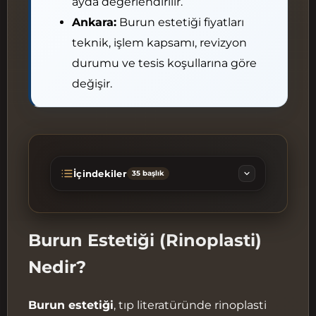
ayda değerlendirilir.
Ankara:
Burun estetiği fiyatları
teknik, işlem kapsamı, revizyon
durumu ve tesis koşullarına göre
değişir.
İçindekiler
35 başlık
Burun Estetiği (Rinoplasti) Ankara
— Doğal ve Fonksiyonel Sonuçlar
Burun Estetiği (Rinoplasti)
Burun Estetiği (Rinoplasti) Nedir?
Nedir?
Kimler Rinoplasti İçin Uygundur?
Rinoplasti Teknikleri: Açık, Kapalı
Burun estetiği
, tıp literatüründe rinoplasti
ve Ultrasonik Piezo