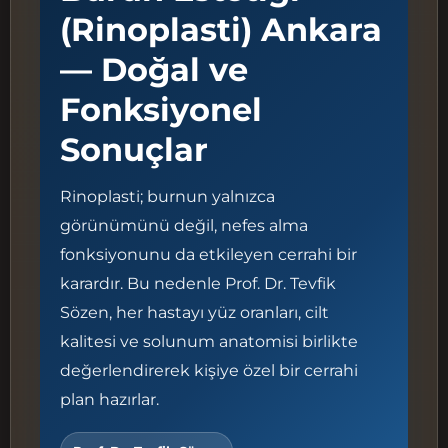
Yol Tarifi Alın
(Rinoplasti) Ankara
+(90) (535) 687 37 00
— Doğal ve
SOSYAL MEDYA
Fonksiyonel
Real
Self
Sonuçlar
Rinoplasti; burnun yalnızca
görünümünü değil, nefes alma
fonksiyonunu da etkileyen cerrahi bir
karardır. Bu nedenle Prof. Dr. Tevfik
Sözen, her hastayı yüz oranları, cilt
kalitesi ve solunum anatomisi birlikte
değerlendirerek kişiye özel bir cerrahi
plan hazırlar.