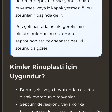
hedefler. Septum deviasyonu, konka
Komplikasyonları
büyümesi veya iç kapak yetmezliği bu
Burun Estetiğinin Avantajları
sorunların başında gelir.
Estetik Avantajlar
Pek çok hastada her iki gereksinim
Fonksiyonel Avantajlar
birlikte bulunur; bu durumda
Psikolojik ve Sosyal Avantajlar
septorinoplasti tek seansta her iki
Ankara'da Burun Estetiği Fiyatları
sorunu da çözer.
— Nelere Göre Değişir?
Başarısız Burun Estetiği ve
Revizyon Süreci
Kimler Rinoplasti İçin
Burun Estetiği (Rinoplasti)
Uygundur?
Hakkında Sıkça Sorulan Sorular
Burun şekli veya boyutundan estetik
olarak memnun olmayanlar
Septum deviasyonu veya konka
büyümesi nedeniyle nefes alma güçlüğü