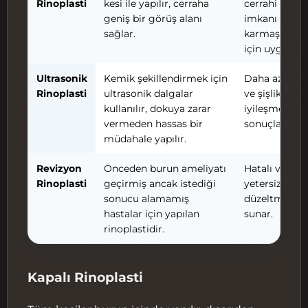
Rinoplasti
kesi ile yapılır, cerraha
cerrahi müda
geniş bir görüş alanı
imkanı sunar
sağlar.
karmaşık vak
için uygundu
Ultrasonik
Kemik şekillendirmek için
Daha az mor
Rinoplasti
ultrasonik dalgalar
ve şişlik, daha
kullanılır, dokuya zarar
iyileşme, doğ
vermeden hassas bir
sonuçlar.
müdahale yapılır.
Revizyon
Önceden burun ameliyatı
Hatalı veya
Rinoplasti
geçirmiş ancak istediği
yetersiz sonu
sonucu alamamış
düzeltme im
hastalar için yapılan
sunar.
rinoplastidir.
Kapalı Rinoplasti