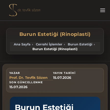
ANA SAYFA
PROF. DR. TEVFIK SÖZEN
Burun Estetiği (Rinoplasti)
EKIBIMIZ
BASINDA BIZ
Ana Sayfa
Cerrahi İşlemler
Burun Estetiği
Burun Estetiği (Rinoplasti)
CERRAHI İŞLEMLER
AMELIYATSIZ UYGULAMALAR
PRP Tedavisi
BLOG
TESTLER
YAZAR
YAYIN TARIHI
Prof. Dr. Tevfik Sözen
15.07.2026
FOTOĞRAFLAR
SON GÜNCELLENME
VIDEOLAR
15.07.2026
İLETIŞIM
İLETIŞIM
Burun Estetiği
info@tevfiksozen.com